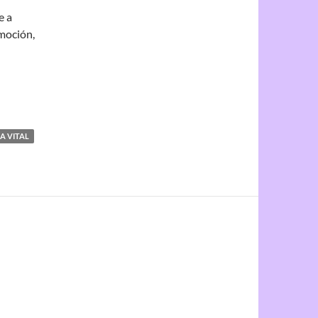
e a
omoción,
A VITAL