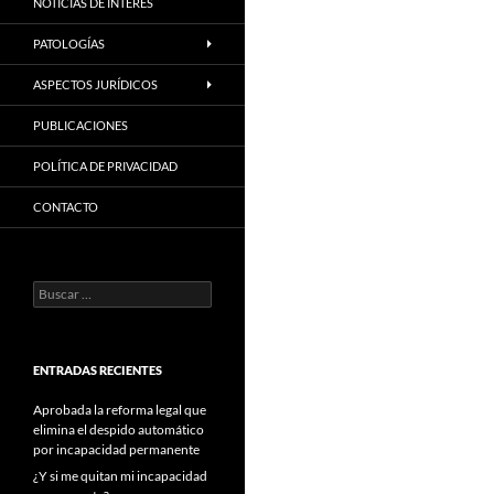
NOTICIAS DE INTERES
PATOLOGÍAS
ASPECTOS JURÍDICOS
PUBLICACIONES
POLÍTICA DE PRIVACIDAD
CONTACTO
Buscar:
ENTRADAS RECIENTES
Aprobada la reforma legal que
elimina el despido automático
por incapacidad permanente
¿Y si me quitan mi incapacidad