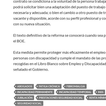
contrato se condiciona a la voluntad de la persona trabaj
podrá solicitar bien una adaptación del puesto de trabajo
necesaria y adecuada; o bien el cambio a otro puesto de t
vacante y disponible, acorde con su perfil profesional y c
con su nueva situación.
El texto definitivo de la reforma se conocerá cuando sea 
el BOE.
Esta medida permite proteger más eficazmente el empleo 
personas con discapacidad y cumple el mandato de las p
recogidas en el Libro Blanco sobre Empleo y Discapacidad
señalado el Gobierno.
ABOGADOS
FATIGA CRÓNICA
FIBROMIALGIA
INCAPACIDAD PERMANENTE
INCAPACIDAD TEMPORAL
INSS
JUBILACIÓN
PRESTACIONES SEGURIDAD SOCIAL
RENTA MÍNIM
SEGURIDAD SOCIAL