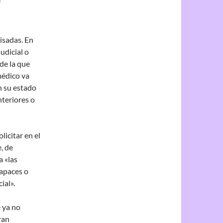
isadas. En
udicial o
 de la que
médico va
n su estado
nteriores o
licitar en el
, de
a «las
apaces o
ial».
e ya no
ran