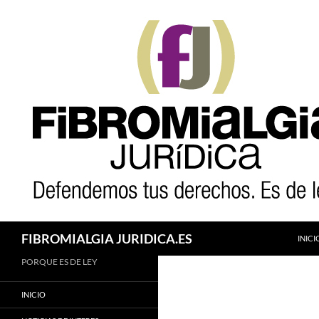
Saltar
al
contenido
Buscar
FIBROMIALGIA JURIDICA.ES
INICI
PORQUE ES DE LEY
INICIO