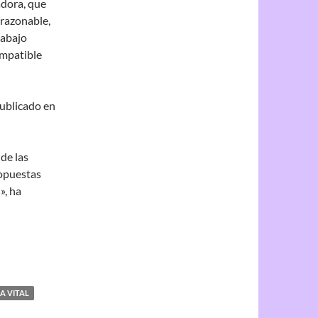
adora, que
 razonable,
rabajo
ompatible
publicado en
de las
ropuestas
», ha
A VITAL