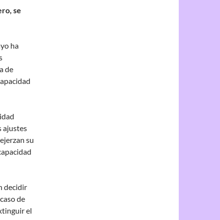
ero, se
ayo ha
s
a de
ncapacidad
cidad
 ajustes
ejerzan su
scapacidad
n decidir
 caso de
tinguir el