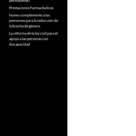
permanente?
Prestaciones Farmacéuticas
Nuevo complemento a las
pensiones para la reducción de
la brecha de género
La reforma de la ley civil para el
apoyo a las personas con
discapacidad