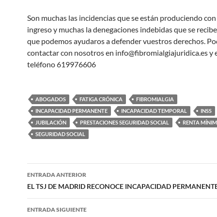
Son muchas las incidencias que se están produciendo con
ingreso y muchas la denegaciones indebidas que se reciben
que podemos ayudaros a defender vuestros derechos. Po
contactar con nosotros en info@fibromialgiajuridica.es y e
teléfono 619976606
ABOGADOS
FATIGA CRÓNICA
FIBROMIALGIA
INCAPACIDAD PERMANENTE
INCAPACIDAD TEMPORAL
INSS
JUBILACIÓN
PRESTACIONES SEGURIDAD SOCIAL
RENTA MÍNIM
SEGURIDAD SOCIAL
Navegación
ENTRADA ANTERIOR
de
EL TSJ DE MADRID RECONOCE INCAPACIDAD PERMANENT
entradas
ENTRADA SIGUIENTE