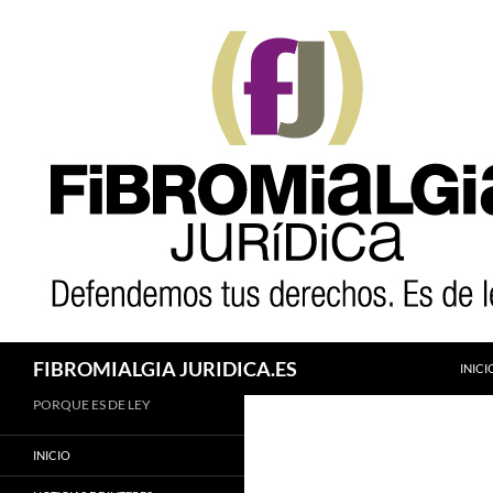
Saltar
al
contenido
Buscar
FIBROMIALGIA JURIDICA.ES
INICI
PORQUE ES DE LEY
INICIO