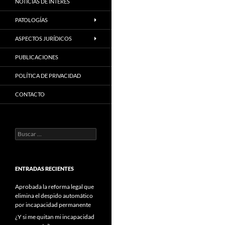
NOTICIAS DE INTERES
PATOLOGÍAS
ASPECTOS JURÍDICOS
PUBLICACIONES
POLÍTICA DE PRIVACIDAD
CONTACTO
Buscar:
ENTRADAS RECIENTES
Aprobada la reforma legal que
elimina el despido automático
por incapacidad permanente
¿Y si me quitan mi incapacidad