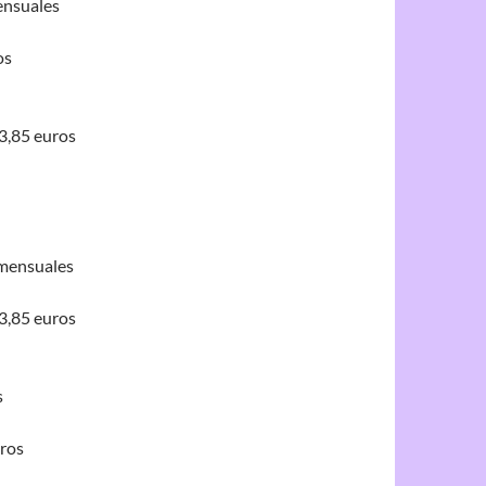
ensuales
os
33,85 euros
 mensuales
33,85 euros
s
uros