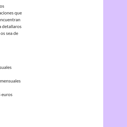
tos
aciones que
 encuentran
a detallaros
 os sea de
suales
s mensuales
5 euros