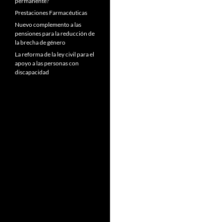
permanente?
Prestaciones Farmacéuticas
Nuevo complemento a las
pensiones para la reducción de
la brecha de género
La reforma de la ley civil para el
apoyo a las personas con
discapacidad