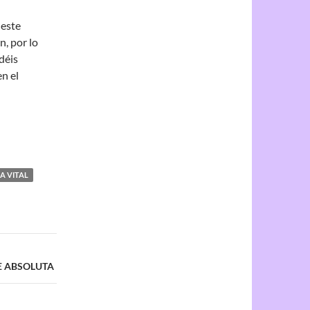
 este
, por lo
déis
n el
A VITAL
E ABSOLUTA