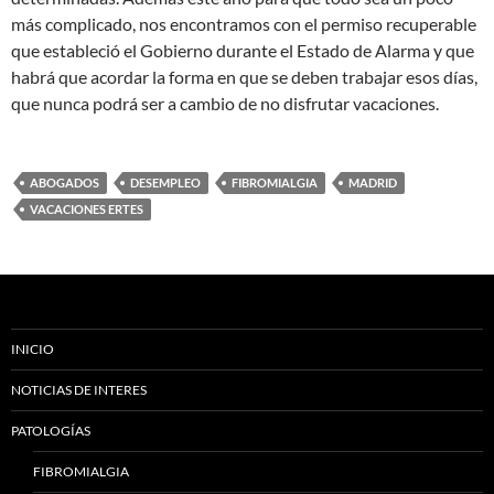
más complicado, nos encontramos con el permiso recuperable
que estableció el Gobierno durante el Estado de Alarma y que
habrá que acordar la forma en que se deben trabajar esos días,
que nunca podrá ser a cambio de no disfrutar vacaciones.
ABOGADOS
DESEMPLEO
FIBROMIALGIA
MADRID
VACACIONES ERTES
INICIO
NOTICIAS DE INTERES
PATOLOGÍAS
FIBROMIALGIA