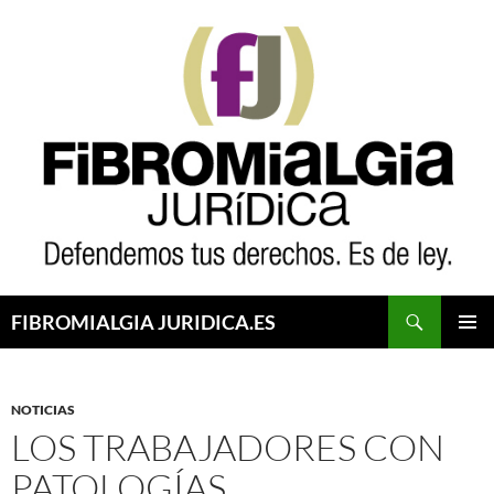
Saltar
al
contenido
Buscar
FIBROMIALGIA JURIDICA.ES
MENÚ
PRINCI
NOTICIAS
LOS TRABAJADORES CON
PATOLOGÍAS