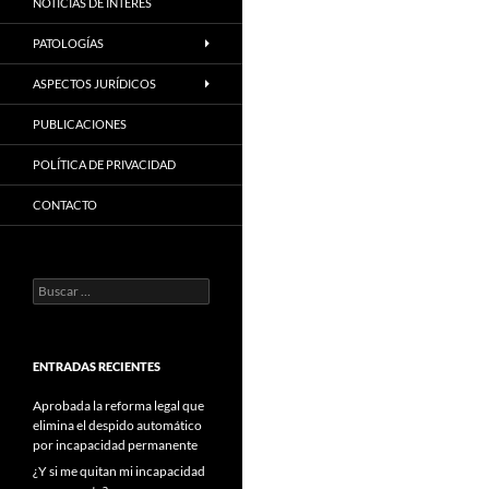
NOTICIAS DE INTERES
PATOLOGÍAS
ASPECTOS JURÍDICOS
PUBLICACIONES
POLÍTICA DE PRIVACIDAD
CONTACTO
Buscar:
ENTRADAS RECIENTES
Aprobada la reforma legal que
elimina el despido automático
por incapacidad permanente
¿Y si me quitan mi incapacidad