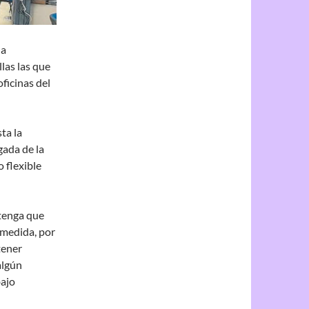
la
las las que
ficinas del
ta la
gada de la
o flexible
 tenga que
a medida, por
tener
algún
bajo