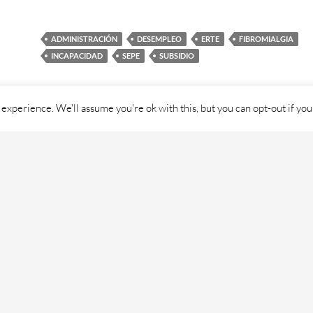
ADMINISTRACIÓN
DESEMPLEO
ERTE
FIBROMIALGIA
INCAPACIDAD
SEPE
SUBSIDIO
experience. We'll assume you're ok with this, but you can opt-out if you