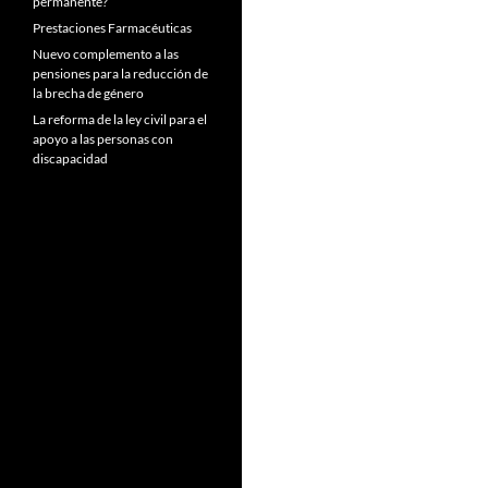
permanente?
Prestaciones Farmacéuticas
Nuevo complemento a las
pensiones para la reducción de
la brecha de género
La reforma de la ley civil para el
apoyo a las personas con
discapacidad