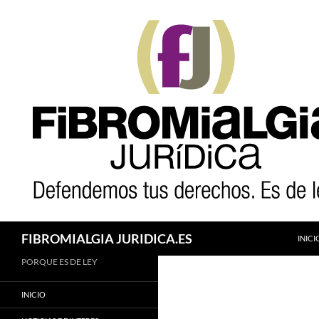
Saltar
al
contenido
Buscar
FIBROMIALGIA JURIDICA.ES
INICI
PORQUE ES DE LEY
INICIO