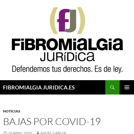
Saltar
al
contenido
Buscar
FIBROMIALGIA JURIDICA.ES
MENÚ
PRINCI
NOTICIAS
BAJAS POR COVID-19
16 ABRIL 2020
ANGEL GARCIA