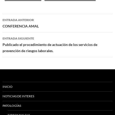
Navegación
ENTRADA ANTERIOR
de
CONFERENCIA AMAL
entradas
ENTRADA SIGUIENTE
Publicado el procedimiento de actuación de los servicios de
prevención de riesgos laborales.
INICIO
NOTICIAS DE INTERES
PATOLOGÍAS