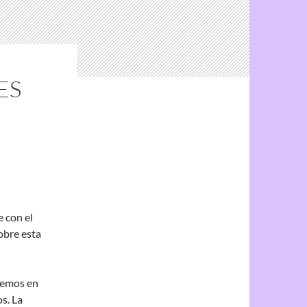
ES
 con el
obre esta
nemos en
s. La