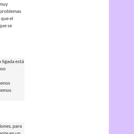
 muy
 problemas
 que el
que se
 ligada está
uso
menos
eremos
iones, para
ente en un