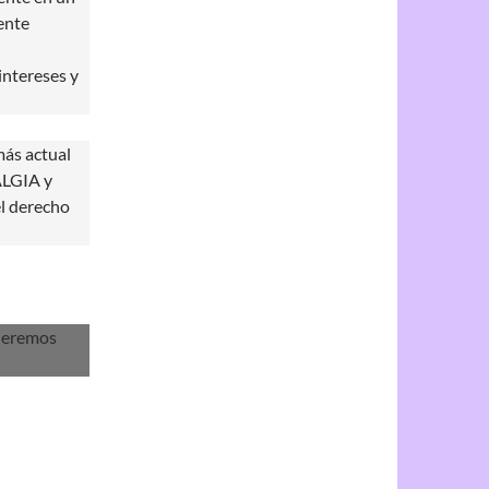
ente
ntereses y
más actual
ALGIA y
el derecho
nderemos