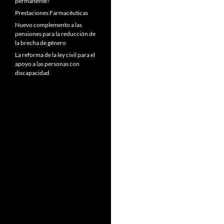
permanente?
Prestaciones Farmacéuticas
Nuevo complemento a las
pensiones para la reducción de
la brecha de género
La reforma de la ley civil para el
apoyo a las personas con
discapacidad