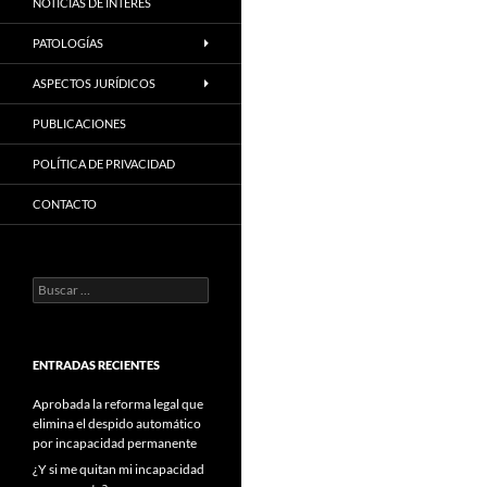
NOTICIAS DE INTERES
PATOLOGÍAS
ASPECTOS JURÍDICOS
PUBLICACIONES
POLÍTICA DE PRIVACIDAD
CONTACTO
Buscar:
ENTRADAS RECIENTES
Aprobada la reforma legal que
elimina el despido automático
por incapacidad permanente
¿Y si me quitan mi incapacidad