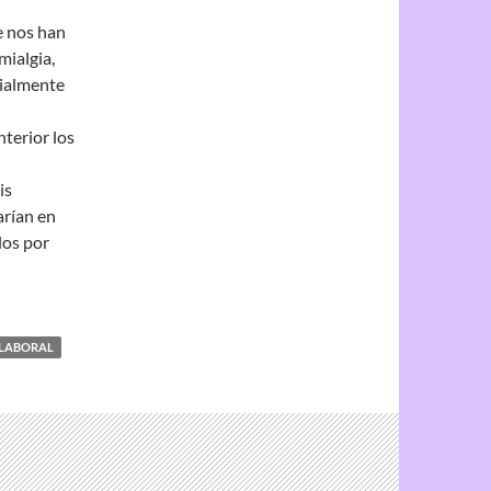
e nos han
mialgia,
ialmente
terior los
is
arían en
dos por
 LABORAL