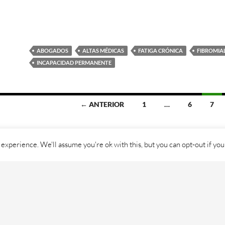
ABOGADOS
ALTAS MÉDICAS
FATIGA CRÓNICA
FIBROMIA
INCAPACIDAD PERMANENTE
← ANTERIOR
1
…
6
7
experience. We'll assume you're ok with this, but you can opt-out if you