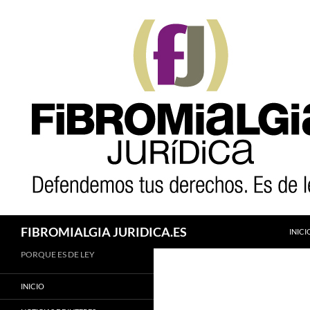
Saltar
al
contenido
Buscar
FIBROMIALGIA JURIDICA.ES
INICI
PORQUE ES DE LEY
INICIO